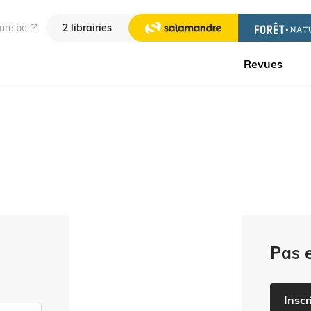
ure.be
2 librairies
Revues
Pas 
Inscr