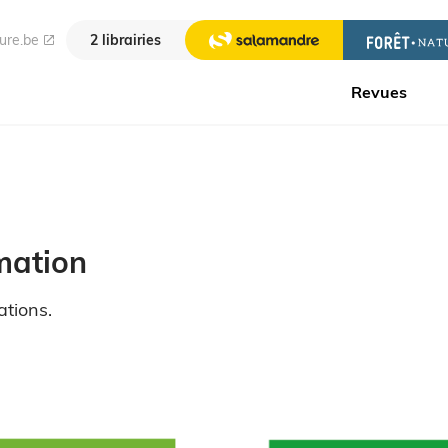
ure.be
2 librairies
Revues
rmation
tions.