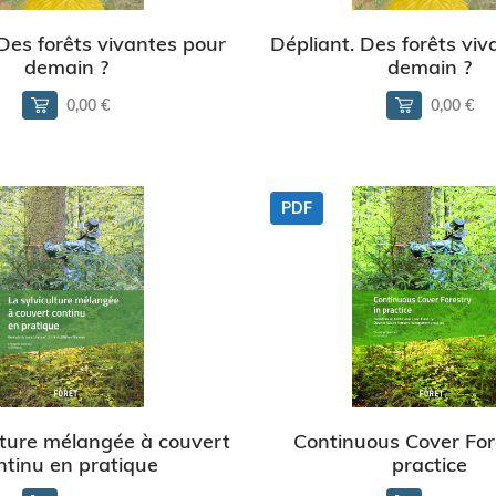
 Des forêts vivantes pour
Dépliant. Des forêts viv
demain ?
demain ?
0,00 €
0,00 €
PDF
lture mélangée à couvert
Continuous Cover For
ntinu en pratique
practice