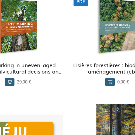
PDF
rking in uneven-aged
Lisières forestières : bio
Silvicultural decisions and
aménagement (eb
elated concepts
29,00 €
0,00 €