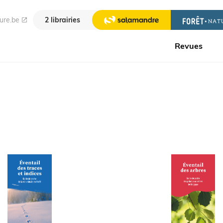
ure.be
2 librairies
Revues