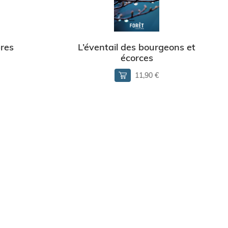
bres
L’éventail des bourgeons et
écorces
11,90 €